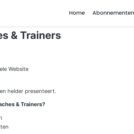
Home
Abonnemente
s & Trainers
ele Website
en helder presenteert.
ches & Trainers?
n
hten