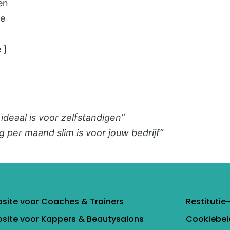
en
he
 ]
eaal is voor zelfstandigen”
per maand slim is voor jouw bedrijf”
site voor Coaches & Trainers
Restitutie
site voor Kappers & Beautysalons
Cookiebel