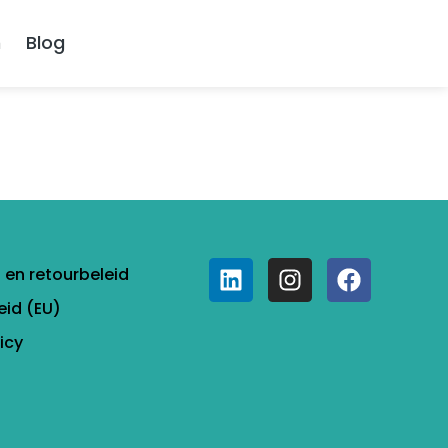
n
Blog
- en retourbeleid
eid (EU)
icy