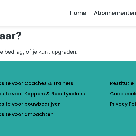
Home
Abonnemente
jaar?
 bedrag, of je kunt upgraden.
site voor Coaches & Trainers
Restitutie
site voor Kappers & Beautysalons
Cookiebel
site voor bouwbedrijven
Privacy Pol
site voor ambachten